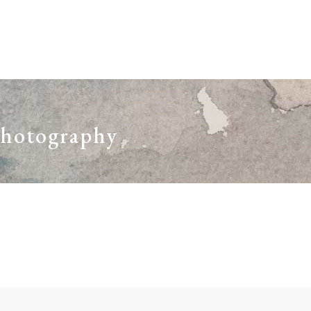
 EXHIBITS
RESOURCES
JOIN/SHOP
EV
Photography