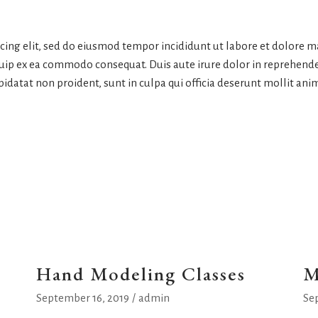
icing elit, sed do eiusmod tempor incididunt ut labore et dolore 
quip ex ea commodo consequat. Duis aute irure dolor in reprehender
pidatat non proident, sunt in culpa qui officia deserunt mollit ani
Hand Modeling Classes
M
September 16, 2019
admin
Se